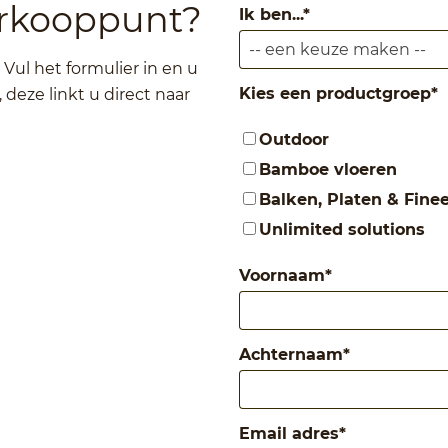
erkooppunt?
Ik ben...
*
ul het formulier in en u
Kies een productgroep
*
deze linkt u direct naar
Outdoor
Bamboe vloeren
Balken, Platen & Fine
Unlimited solutions
Voornaam
*
Achternaam
*
Email adres
*