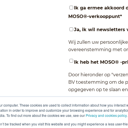
Ik ga ermee akkoord d
MOSO®-verkooppunt
*
Ja, ik wil newsletter
Wij zullen uw persoonlij
overeenstemming met o
Ik heb het MOSO® -pr
Door hieronder op "verzen
BV toestemming om de pe
opgegeven op te slaan en
ur computer. These cookies are used to collect information about how you interact w
tion in order to improve and customize your browsing experience and for analytics
dia. To find out more about the cookies we use, see our
Privacy and cookies policy
.
on’t be tracked when you visit this website and you might experience a less user-frie